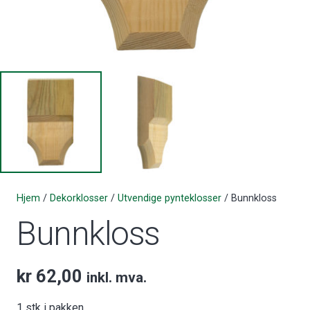
Hjem
/
Dekorklosser
/
Utvendige pynteklosser
/ Bunnkloss
Bunnkloss
kr
62,00
inkl. mva.
1 stk i pakken.