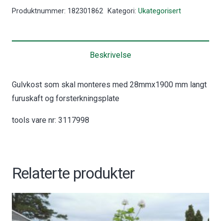
Tagel
Produktnummer:
182301862
Kategori:
Ukategorisert
400mm
MONTERT
antall
Beskrivelse
Gulvkost som skal monteres med 28mmx1900 mm langt
furuskaft og forsterkningsplate
tools vare nr: 3117998
Relaterte produkter