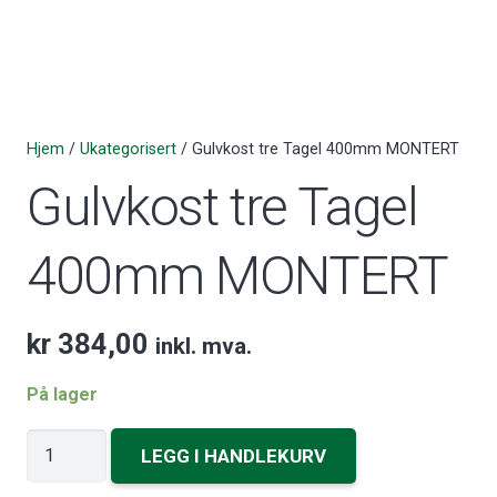
Hjem
/
Ukategorisert
/ Gulvkost tre Tagel 400mm MONTERT
Gulvkost tre Tagel
400mm MONTERT
kr
384,00
inkl. mva.
På lager
Gulvkost
LEGG I HANDLEKURV
tre