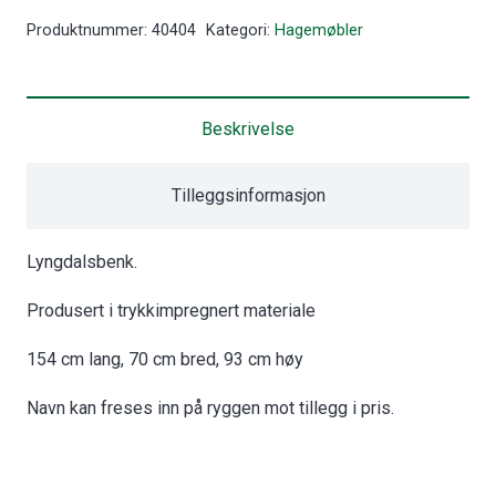
rygg
Produktnummer:
40404
Kategori:
Hagemøbler
og
armlene
antall
Beskrivelse
Tilleggsinformasjon
Lyngdalsbenk.
Produsert i trykkimpregnert materiale
154 cm lang, 70 cm bred, 93 cm høy
Navn kan freses inn på ryggen mot tillegg i pris.