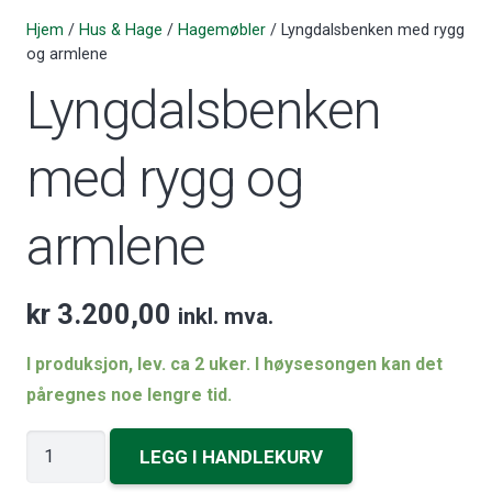
Hjem
/
Hus & Hage
/
Hagemøbler
/ Lyngdalsbenken med rygg
og armlene
Lyngdalsbenken
med rygg og
armlene
kr
3.200,00
inkl. mva.
I produksjon, lev. ca 2 uker. I høysesongen kan det
påregnes noe lengre tid.
Lyngdalsbenken
LEGG I HANDLEKURV
med