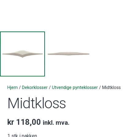
Hjem
/
Dekorklosser
/
Utvendige pynteklosser
/ Midtkloss
Midtkloss
kr
118,00
inkl. mva.
1 stk i pakken.