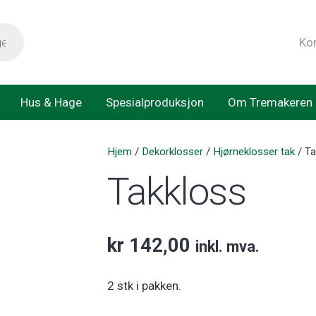
Ko
Hus & Hage
Spesialproduksjon
Om Tremakeren
Hjem
/
Dekorklosser
/
Hjørneklosser tak
/ Ta
Takkloss
kr
142,00
inkl. mva.
2 stk i pakken.